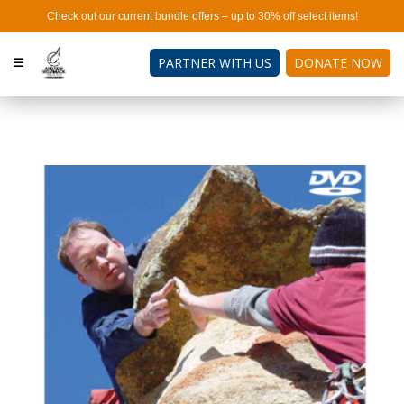
Check out our current bundle offers – up to 30% off select items!
PARTNER WITH US
DONATE NOW